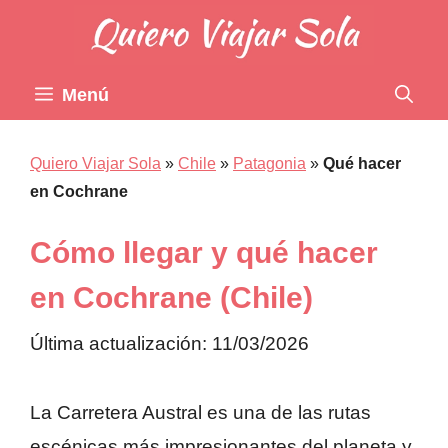
Saltar
al
contenido
Menú
Quiero Viajar Sola
»
Chile
»
Patagonia
»
Qué hacer
en Cochrane
Cómo llegar y qué hacer
en Cochrane (Chile)
Última actualización: 11/03/2026
La Carretera Austral es una de las rutas
escénicas más impresionantes del planeta y