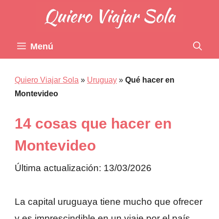
Saltar
al
contenido
Menú
Quiero Viajar Sola
»
Uruguay
»
Qué hacer en
Montevideo
14 cosas que hacer en
Montevideo
Última actualización: 13/03/2026
La capital uruguaya tiene mucho que ofrecer
y es imprescindible en un viaje por el país.