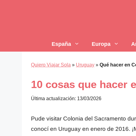
Saltar
al
contenido
España
Europa
A
Quiero Viajar Sola
»
Uruguay
»
Qué hacer en C
10 cosas que hacer 
Última actualización: 13/03/2026
Pude visitar Colonia del Sacramento dura
conocí en Uruguay en enero de 2016. ¡M