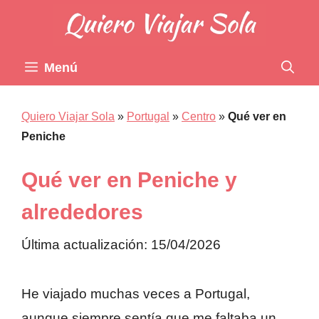
Saltar
al
contenido
Menú
Quiero Viajar Sola
»
Portugal
»
Centro
»
Qué ver en
Peniche
Qué ver en Peniche y
alrededores
Última actualización: 15/04/2026
He viajado muchas veces a Portugal,
aunque siempre sentía que me faltaba un