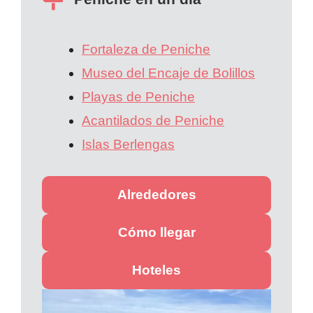
Fortaleza de Peniche
Museo del Encaje de Bolillos
Playas de Peniche
Acantilados de Peniche
Islas Berlengas
Alrededores
Cómo llegar
Hoteles