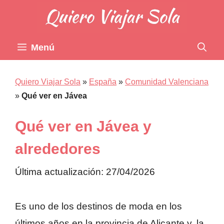
Saltar
al
contenido
Menú
Quiero Viajar Sola
»
España
»
Comunidad Valenciana
»
Qué ver en Jávea
Qué ver en Jávea y
alrededores
Última actualización: 27/04/2026
Es uno de los destinos de moda en los
últimos años en la provincia de Alicante y, la