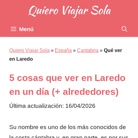
Saltar
al
contenido
Menú
Quiero Viajar Sola
»
España
»
Cantabria
»
Qué ver
en Laredo
5 cosas que ver en Laredo
en un día (+ alrededores)
Última actualización: 16/04/2026
Su nombre es uno de los más conocidos de
la costa cántabra y, en gran parte, es por sus