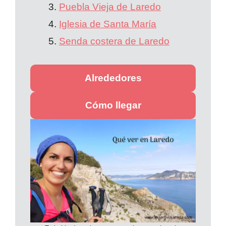
Puebla Vieja de Laredo
Iglesia de Santa María
Senda costera de Laredo
Alrededores
Cómo llegar