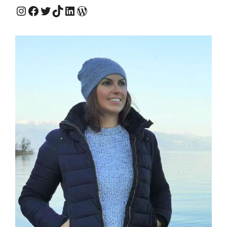
Instagram #QuieroViajarSola
Facebook #QuieroViajarSola
Twitter #QuieroViajarSola
TikTok #QuieroViajarSola
LinkedIn #QuieroViajarSola
Mi antiguo blog, Viajes e ideas