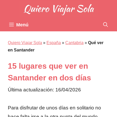
Saltar
al
contenido
Menú
Quiero Viajar Sola
»
España
»
Cantabria
»
Qué ver
en Santander
15 lugares que ver en
Santander en dos días
Última actualización: 16/04/2026
Para disfrutar de unos días en solitario no
hace falta irse a la otra punta del mundo.