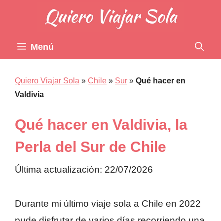
Saltar
al
contenido
Menú
Quiero Viajar Sola
»
Chile
»
Sur
»
Qué hacer en
Valdivia
Qué hacer en Valdivia, la
Perla del Sur de Chile
Última actualización: 22/07/2026
Durante mi último viaje sola a Chile en 2022
pude disfrutar de varios días recorriendo una