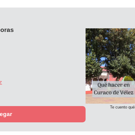
horas
z
Te cuento qué
egar