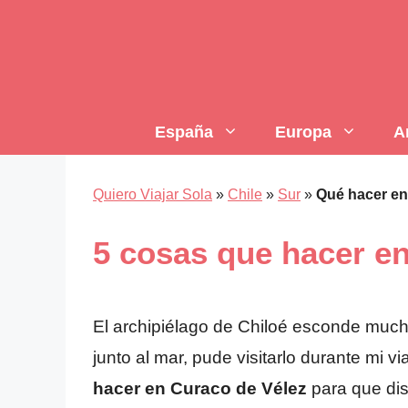
Saltar
al
contenido
España
Europa
A
Quiero Viajar Sola
»
Chile
»
Sur
»
Qué hacer en
5 cosas que hacer en
El archipiélago de Chiloé esconde mucho
junto al mar, pude visitarlo durante mi
hacer en Curaco de Vélez
para que dis