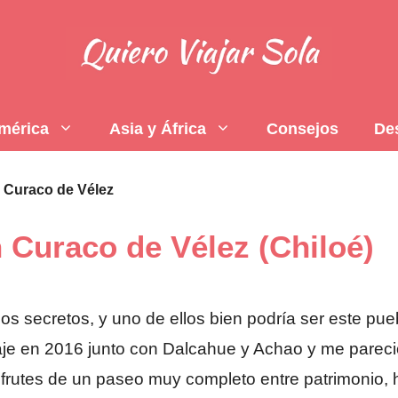
mérica
Asia y África
Consejos
De
 Curaco de Vélez
 Curaco de Vélez (Chiloé)
s secretos, y uno de ellos bien podría ser este pueb
 viaje en 2016 junto con Dalcahue y Achao y me parec
frutes de un paseo muy completo entre patrimonio, h