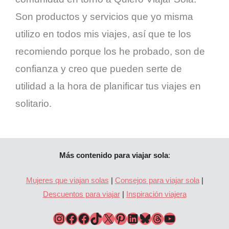
Son productos y servicios que yo misma
utilizo en todos mis viajes, así que te los
recomiendo porque los he probado, son de
confianza y creo que pueden serte de
utilidad a la hora de planificar tus viajes en
solitario.
Más contenido para viajar sola
:
Mujeres que viajan solas
|
Consejos para viajar sola
|
Descuentos para viajar
|
Inspiración viajera
Perfil de Instagram de #QuieroViajarSola
Página de Facebook de #QuieroViajarSola
Grupo de Facebook Quiero Viajar Sola
Perfil de TikTok de #QuieroViajarSola
Perfil de X de #QuieroViajarSola
Pinterest
Perfil de LinkedIn de Estela Gómez, autora de #QuieroViajarSola
Bluesky
Threads
YouTube