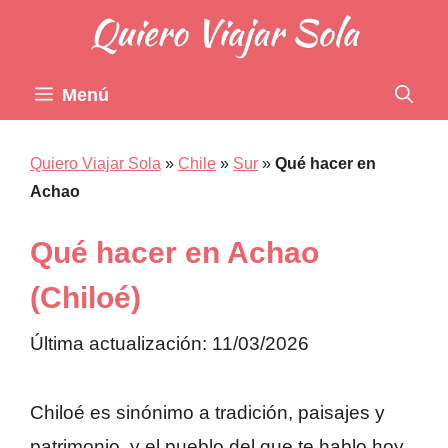
Saltar
al
contenido
Menú
Quiero Viajar Sola
»
Chile
»
Sur
»
Qué hacer en
Achao
Qué hacer en Achao
(Chiloé)
Última actualización: 11/03/2026
Chiloé es sinónimo a tradición, paisajes y
patrimonio, y el pueblo del que te hablo hoy