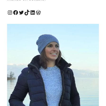
Instagram #QuieroViajarSola
Facebook #QuieroViajarSola
Twitter #QuieroViajarSola
TikTok #QuieroViajarSola
LinkedIn #QuieroViajarSola
Mi antiguo blog, Viajes e ideas