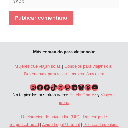
Más contenido para viajar sola
:
Mujeres que viajan solas
|
Consejos para viajar sola
|
Descuentos para viajar
|
Inspiración viajera
Perfil de Instagram de #QuieroViajarSola
Página de Facebook de #QuieroViajarSola
Grupo de Facebook Quiero Viajar Sola
Perfil de TikTok de #QuieroViajarSola
Perfil de X de #QuieroViajarSola
Pinterest
Perfil de LinkedIn de Estela Gómez, autora de #QuieroViajarSola
Bluesky
Threads
YouTube
No te pierdas mis otras webs:
Estela Gómez
y
Viajes e
ideas
Declaración de privacidad (UE)
|
Descargo de
responsabilidad
|
Aviso Legal / Imprint
|
Política de cookies