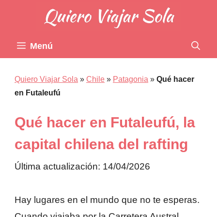
Saltar
al
contenido
Menú
Quiero Viajar Sola
»
Chile
»
Patagonia
»
Qué hacer
en Futaleufú
Qué hacer en Futaleufú, la
capital chilena del rafting
Última actualización: 14/04/2026
Hay lugares en el mundo que no te esperas.
Cuando viajaba por la Carretera Austral