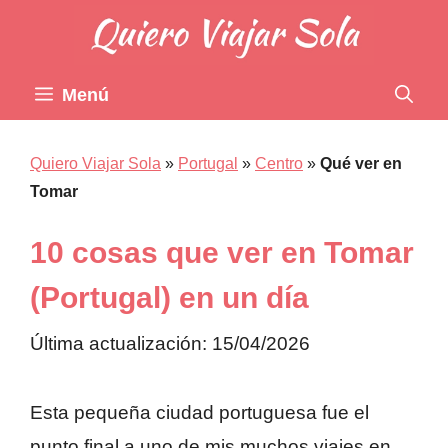
Saltar
al
contenido
Menú
Quiero Viajar Sola
»
Portugal
»
Centro
»
Qué ver en
Tomar
10 cosas que ver en Tomar
(Portugal) en un día
Última actualización: 15/04/2026
Esta pequeña ciudad portuguesa fue el
punto final a uno de mis muchos viajes en