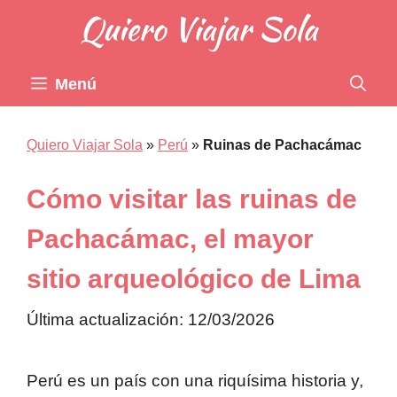
Saltar
al
contenido
Menú
Quiero Viajar Sola
»
Perú
»
Ruinas de Pachacámac
Cómo visitar las ruinas de
Pachacámac, el mayor
sitio arqueológico de Lima
Última actualización: 12/03/2026
Perú es un país con una riquísima historia y,