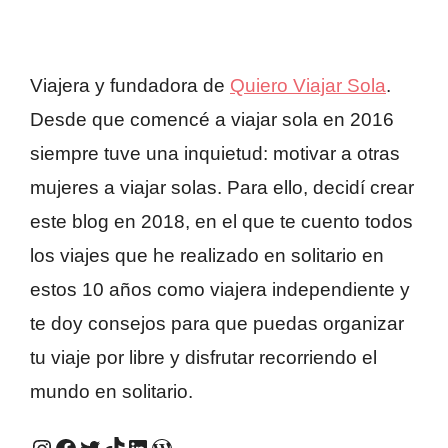
Viajera y fundadora de
Quiero Viajar Sola
.
Desde que comencé a viajar sola en 2016
siempre tuve una inquietud: motivar a otras
mujeres a viajar solas. Para ello, decidí crear
este blog en 2018, en el que te cuento todos
los viajes que he realizado en solitario en
estos 10 años como viajera independiente y
te doy consejos para que puedas organizar
tu viaje por libre y disfrutar recorriendo el
mundo en solitario.
Instagram #QuieroViajarSola
Facebook #QuieroViajarSola
Twitter #QuieroViajarSola
TikTok #QuieroViajarSola
LinkedIn #QuieroViajarSola
Mi antiguo blog, Viajes e ideas