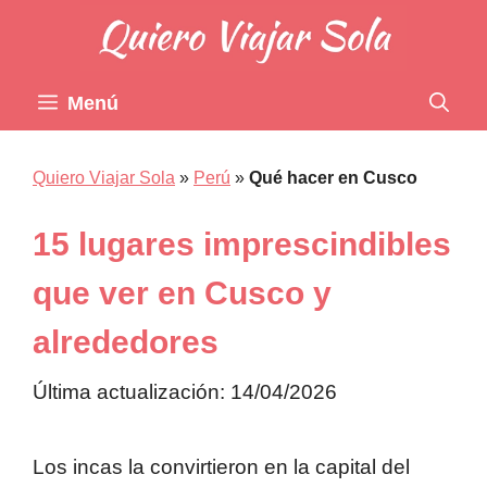
Saltar
al
contenido
Menú
Quiero Viajar Sola
»
Perú
»
Qué hacer en Cusco
15 lugares imprescindibles
que ver en Cusco y
alrededores
Última actualización: 14/04/2026
Los incas la convirtieron en la capital del