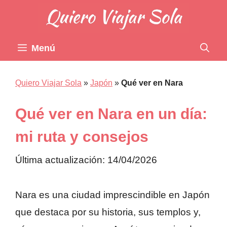
Saltar
al
contenido
Menú
Quiero Viajar Sola
»
Japón
»
Qué ver en Nara
Qué ver en Nara en un día:
mi ruta y consejos
Última actualización: 14/04/2026
Nara es una ciudad imprescindible en Japón
que destaca por su historia, sus templos y,