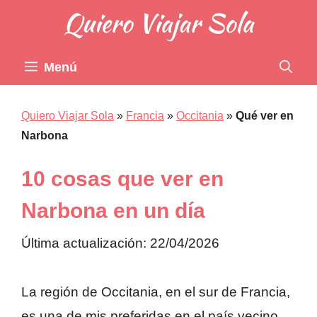
Saltar
al
contenido
Menú
Quiero Viajar Sola
»
Francia
»
Occitania
»
Qué ver en
Narbona
10 cosas que ver en
Narbona en un día
Última actualización: 22/04/2026
La región de Occitania, en el sur de Francia,
es una de mis preferidas en el país vecino.