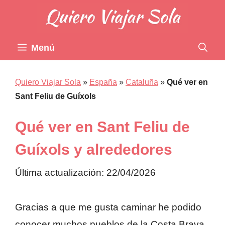
Saltar
al
contenido
Menú
Quiero Viajar Sola
»
España
»
Cataluña
»
Qué ver en
Sant Feliu de Guíxols
Qué ver en Sant Feliu de
Guíxols y alrededores
Última actualización: 22/04/2026
Gracias a que me gusta caminar he podido
conocer muchos pueblos de la Costa Brava