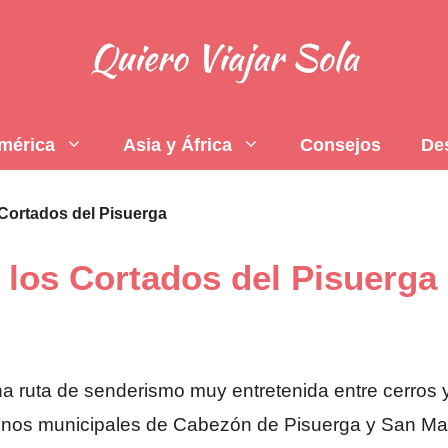
mérica
Asia y África
Consejos
De
Cortados del Pisuerga
 los Cortados del Pisuerga
a ruta de senderismo muy entretenida entre cerros y j
minos municipales de Cabezón de Pisuerga y San Mart