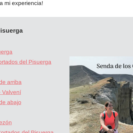
a mi experiencia!
Pisuerga
uerga
ortados del Pisuerga
e arriba
 Valvení
de abajo
bezón
Cortados del Pisuerga