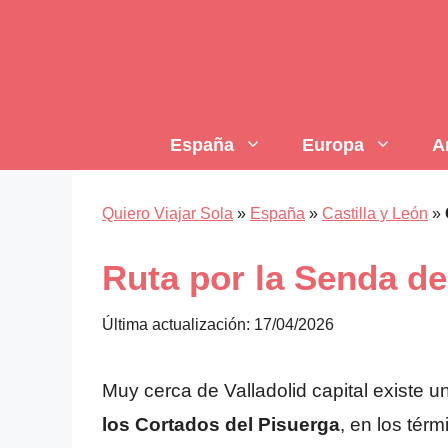
Saltar
al
contenido
España
Europa
A
Quiero Viajar Sola
»
España
»
Castilla y León
»
Ruta por la Senda de
Última actualización: 17/04/2026
Muy cerca de Valladolid capital existe un
los Cortados del Pisuerga
, en los tér