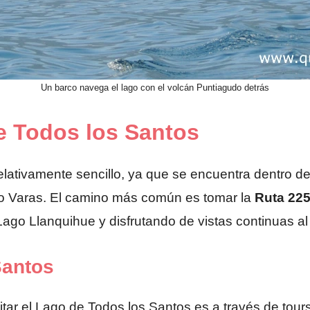
Un barco navega el lago con el volcán Puntiagudo detrás
e Todos los Santos
elativamente sencillo, ya que se encuentra dentro d
to Varas. El camino más común es tomar la
Ruta 22
Lago Llanquihue y disfrutando de vistas continuas a
Santos
itar el Lago de Todos los Santos es a través de tou