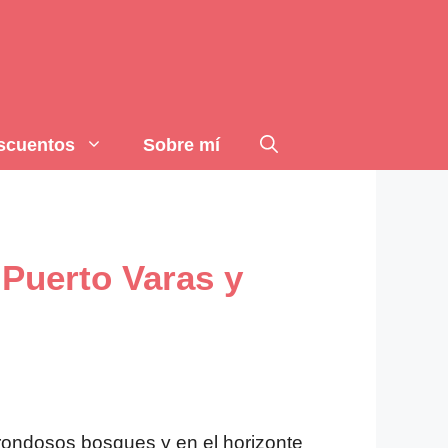
scuentos
Sobre mí
 Puerto Varas y
rondosos bosques y en el horizonte