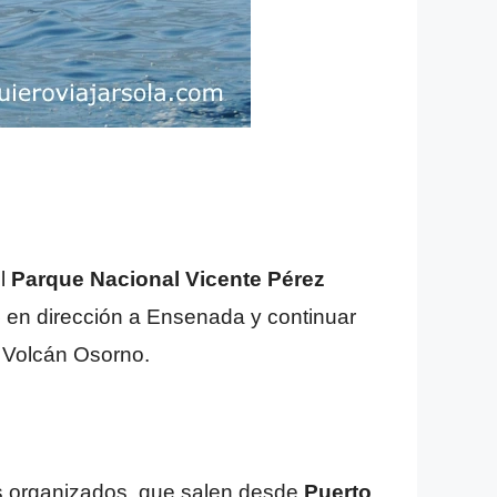
el
Parque Nacional Vicente Pérez
5
en dirección a Ensenada y continuar
l Volcán Osorno.
rs organizados, que salen desde
Puerto