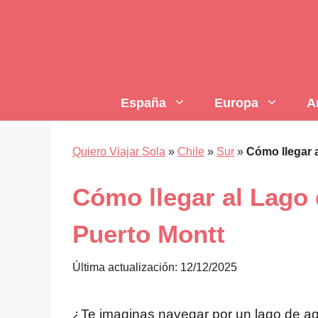
Saltar
al
contenido
España
Europa
A
Quiero Viajar Sola
»
Chile
»
Sur
»
Cómo llegar 
Cómo llegar al Lago 
Puerto Montt
Última actualización: 12/12/2025
¿Te imaginas navegar por un lago de ag