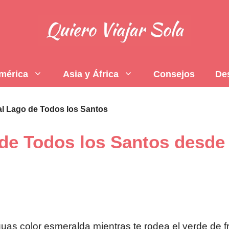
mérica
Asia y África
Consejos
De
al Lago de Todos los Santos
de Todos los Santos desde
uas color esmeralda mientras te rodea el verde de f