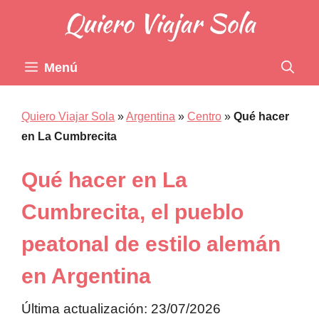
Saltar
al
contenido
Menú
Quiero Viajar Sola
»
Argentina
»
Centro
»
Qué hacer
en La Cumbrecita
Qué hacer en La
Cumbrecita, el pueblo
peatonal de estilo alemán
en Argentina
Última actualización: 23/07/2026