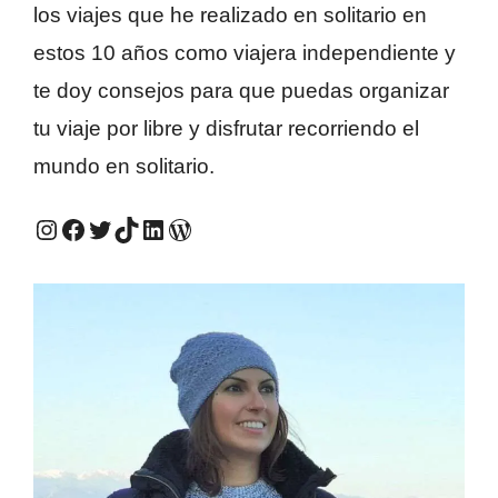
los viajes que he realizado en solitario en
estos 10 años como viajera independiente y
te doy consejos para que puedas organizar
tu viaje por libre y disfrutar recorriendo el
mundo en solitario.
Instagram #QuieroViajarSola
Facebook #QuieroViajarSola
Twitter #QuieroViajarSola
TikTok #QuieroViajarSola
LinkedIn #QuieroViajarSola
Mi antiguo blog, Viajes e ideas