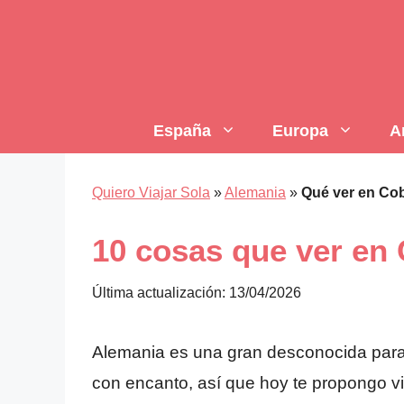
Saltar
al
contenido
España
Europa
A
Quiero Viajar Sola
»
Alemania
»
Qué ver en Co
10 cosas que ver en 
Última actualización: 13/04/2026
Alemania es una gran desconocida para 
con encanto, así que hoy te propongo vi