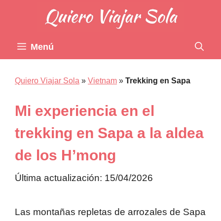
Saltar
al
contenido
Menú
Quiero Viajar Sola
»
Vietnam
»
Trekking en Sapa
Mi experiencia en el
trekking en Sapa a la aldea
de los H’mong
Última actualización: 15/04/2026
Las montañas repletas de arrozales de Sapa