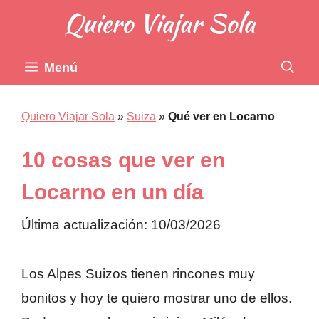
Saltar
al
contenido
Menú
Quiero Viajar Sola
»
Suiza
»
Qué ver en Locarno
10 cosas que ver en
Locarno en un día
Última actualización: 10/03/2026
Los Alpes Suizos tienen rincones muy
bonitos y hoy te quiero mostrar uno de ellos.